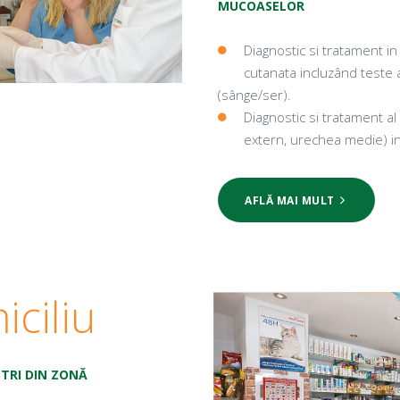
MUCOASELOR
Diagnostic si tratament in
cutanata incluzând teste al
(sânge/ser).
Diagnostic si tratament al p
extern, urechea medie) i
AFLĂ MAI MULT
iciliu
ȘTRI DIN ZONĂ