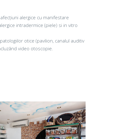
 afecțiuni alergice cu manifestare
ergice intradermice (piele) si in vitro
atologiilor otice (pavilion, canalul auditiv
ncluzând video otoscopie.