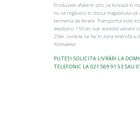
Produsele aflate în stoc se livrează în m
nu se regăsesc în stocul magazinului vă
termenul de livrare. Transportul este i
depășesc 150 lei, sub această valoare cos
20lei. Livrările se fac în zona limitrofă a c
Animalelor.
PUTEȚI SOLICITA LIVRĂRI LA DOM
TELEFONIC LA 021 569 91 53 SAU 0