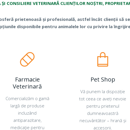
ȘI CONSILIERE VETERINARĂ CLIENȚILOR NOȘTRI, PROPRIET
eră prietenoasă și profesională, astfel încât clienții să se
pțiunile disponibile pentru animalele lor cu privire la îngrijir
Farmacie
Pet Shop
Veterinară
Vă punem la dispoziție
Comercializăm o gamă
tot ceea ce aveți nevoie
largă de produse
pentru prietenul
incluzând
dumneavoastră
antiparazitare,
necuvântător – hrană și
medicaţie pentru
accesorii.